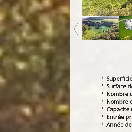
Previous
Superficie
Surface d
Nombre d
Nombre de
Capacité
Entrée pr
Année de 