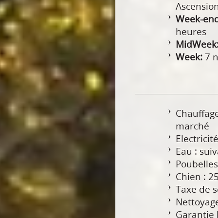
Ascension
Week-end
heures
MidWeek
Week:
7 n
Chauffage
marché
Electrici
Eau : sui
Poubelles
Chien : 25
Taxe de sé
Nettoyage
Garantie 