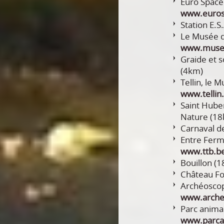
Euro Space
www.euros
Station E.
Le Musée d
www.musee
Graide et 
(4km)
Tellin, le 
www.tellin
Saint Huber
Nature (1
Carnaval d
Entre Ferm
www.ttb.b
Bouillon 
Château Fo
Archéosco
www.arche
Parc anima
www.parcan