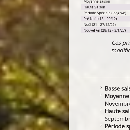
Moyenne saison
Haute Saison
Période Spéciale (long we)
Pré Noël (18 - 20/12)
Noël (21 - 27/12/26)
Nouvel An (28/12 - 3/1/27)
Ces pri
modifi
Basse sai
Moyenne 
Novembr
Haute sai
Septembr
Période s