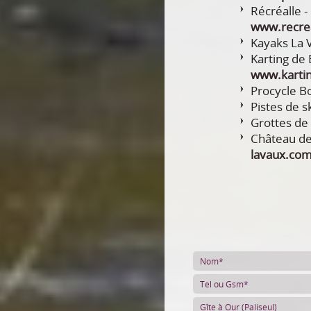
Récréalle -
www.recre
Kayaks La
Karting de
www.kartin
Procycle B
Pistes de s
Grottes d
Château d
lavaux.co