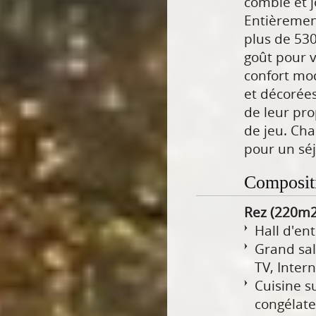
comble et 
Entièremen
plus de 53
goût pour vo
confort mo
et décorées
de leur pr
de jeu. Cha
pour un séj
Composit
Rez (220m2)
Hall d'ent
Grand sal
TV, Intern
Cuisine su
congélate