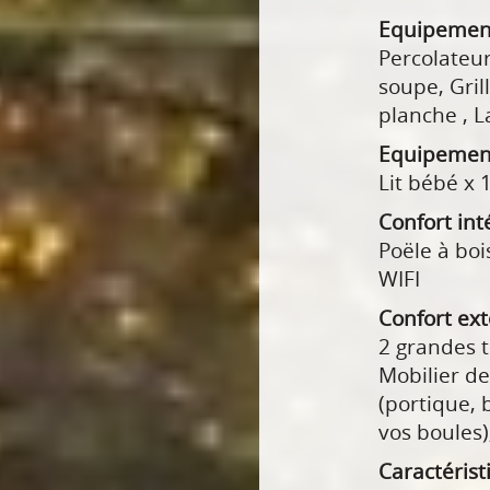
Equipemen
Percolateur
soupe, Gril
planche , L
Equipemen
Lit bébé x 
Confort int
Poële à boi
WIFI
Confort ext
2 grandes t
Mobilier de
(portique,
vos boules)
Caractérist