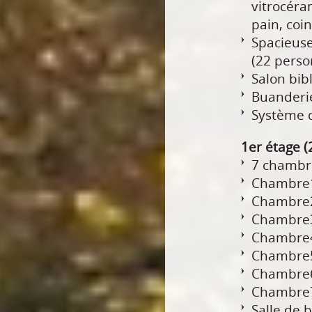
vitrocéra
pain, coi
Spacieuse
(22 perso
Salon bib
Buanderie
Système 
1er étage 
7 chambres
Chambre1 
Chambre2 
Chambre3 
Chambre4 
Chambre5
Chambre6
Chambre7
Salle de 